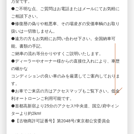
万全です。
●ご不明な点、ご質問はお電話またはメールにてお気軽に
ご相談下さい。
●修復暦の偽りや粗悪車、その場凌ぎの安価車輌のお取り
扱いは一切致しません。
●遠方の方もお気軽にお問い合わせ下さい。全国納車可
能。書類の手記、
ご納車の流れ等分かりやすくご説明いたします。
TOP
●ディーラーやオーナー様からの直接仕入れにより、車歴
の確かな
コンディションの良い車のみを厳選してご案内しておりま
す。
●お車でご来店の方はアクセスマップもご覧下さい。低金
利オートローンご利用可能です。
SCROLL
●首都高新宿より25分のアクセス!中央道、国立/府中イン
ターより約2km!
●【古物商許可証番号】第2048号/東京都公安委員会