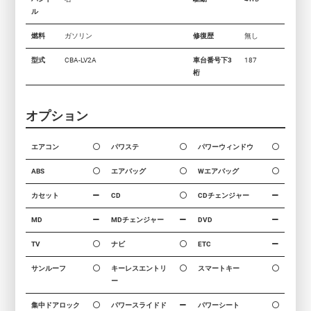
ル
燃料
ガソリン
修復歴
無し
型式
CBA-LV2A
車台番号下3
187
桁
オプション
エアコン
パワステ
パワーウィンドウ
ABS
エアバッグ
Wエアバッグ
カセット
CD
CDチェンジャー
MD
MDチェンジャー
DVD
TV
ナビ
ETC
サンルーフ
キーレスエントリ
スマートキー
ー
集中ドアロック
パワースライドド
パワーシート