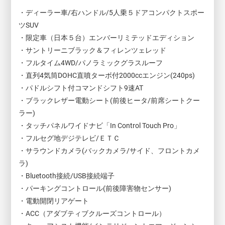
・ディーラー車/右ハンドル/5人乗５ドアコンパクトスポー
ツSUV
・限定車（日本５台）エンバーリミテッドエディション
・サントリーニブラック＆フィレンツェレッド
・フルタイム4WD/パノラミックグラスルーフ
・直列4気筒DOHC直噴ターボ付2000ccエンジン(240ps)
・パドルシフト付コマンドシフト9速AT
・ブラックレザー電動シート(前後ヒータ/前席シートクー
ラー)
・タッチパネルワイドナビ「In Control Touch Pro」
・フルセグ地デジテレビ/ＥＴＣ
・サラウンドカメラ(バックカメラ/サイド、フロントカメ
ラ)
・Bluetooth接続/USB接続端子
・パーキングコントロール(前後障害物センサー)
・電動開閉リアゲート
・ACC（アダブティブクルーズコントロール）