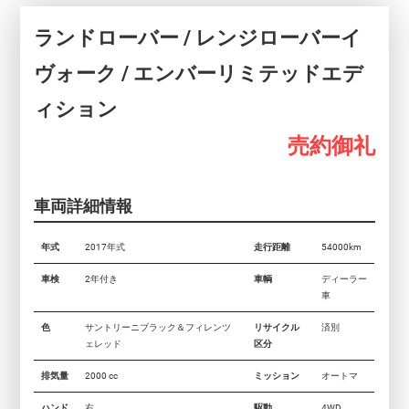
ランドローバー / レンジローバーイ
ヴォーク / エンバーリミテッドエデ
ィション
売約御礼
車両詳細情報
年式
2017年式
走行距離
54000km
車検
2年付き
車輌
ディーラー
車
色
サントリーニブラック＆フィレンツ
リサイクル
済別
ェレッド
区分
排気量
2000 cc
ミッション
オートマ
ハンド
右
駆動
4WD