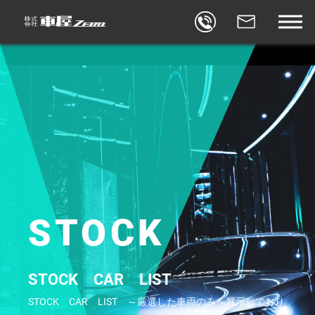
BLOG
車屋ゼロブログ
REVIEW
口コミ
FACEBOOK
車屋ゼロ×FACEBOOK
CONTACT
お問合せ
STORES
店舗
STOCK
STOCK CAR LIST
STOCK CAR LIST ～厳選した車両のみを展示しており