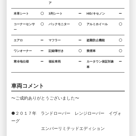
ア
本革シート
3列シート
HID/キセノン
コーナーセンサ
バックモニター
アルミホイール
ー
エアロ
マフラー
盗難防止機能
ワンオーナー
記録簿付き
禁煙車
寒冷地仕様
福祉車両
カータウン保証対象
車
車両コメント
〜ご成約ありがとうございました〜
●２０１７年 ランドローバー レンジローバー イヴォ
ーグ
エンバーリミテッドエディション