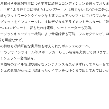
】屋根付き車庫保管車につき非常に綺麗なコンディションを保っており
、「911より控え目に抑えられたパワー」とは思えないほどの十二分な
俊敏なフットワークとクイックな６速マニュアルシフトにてパワフルか
ングキットをインストールし、４輪デジタルアライメントテスターにて
ーのコンビシート。背もたれは電動、シートヒーターも完備。
ュージックキャッチャー機能により音楽録音も可能。フルセグテレビ、CD
接続も可能なナビ。
山の荷物も収納可能な実用性も考えられたポルシェのクーペ。
ポーツデザインホイール等スポーツカーらしい装備も充実しております
）にミシュランへ交換済み。
。車検毎のオイル管理や細かなメンテナンスも欠かさず行ってきた一台
ルシェの真髄がたっぷり詰まったケイマンを心ゆくまで回してみてはい