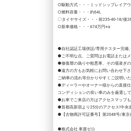
○駆動方式・・・ミッドシップレイア
○燃料容量・・・約64L
〇タイヤサイズ・・・前235-40-18/後265
○新車価格・・・674万円+α
●自社認証工場併設/専用テスター完備
●ご不明な点、ご質問はお電話または
●修復暦の偽りや粗悪車、その場凌ぎ
●遠方の方もお気軽にお問い合わせ下
ご納車の流れ等分かりやすくご説明い
●ディーラーやオーナー様からの直接
コンディションの良い車のみを厳選し
●お車でご来店の方はアクセスマップ
●首都高新宿より25分のアクセス!中央道
●【古物商許可証番号】第2048号/東
●株式会社 車屋ゼロ