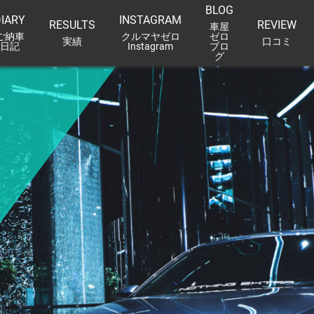
BLOG
BLOG
IARY
INSTAGRAM
RESULTS
REVIEW
車屋
車屋ゼロブログ
ご納車
クルマヤゼロ
ゼロ
実績
口コミ
日記
Instagram
ブロ
グ
REVIEW
口コミ
FACEBOOK
車屋ゼロ×FACEBOOK
CONTACT
お問合せ
STORES
店舗