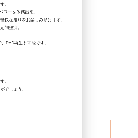
ます。
パワーを体感出来、
つ軽快な走りをお楽しみ頂けます。
測定調整済。
、DVD再生も可能です。
。
です。
かがでしょう。
TOP