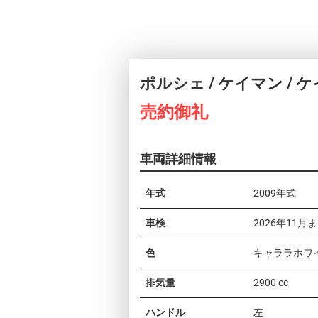
ポルシェ / ケイマン / 
売約御礼
車両詳細情報
年式
2009年式
車検
2026年11月
色
キャララホワイ
排気量
2900 cc
ハンドル
左