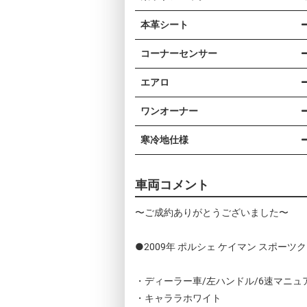
本革シート
コーナーセンサー
エアロ
ワンオーナー
寒冷地仕様
車両コメント
〜ご成約ありがとうございました〜
●2009年 ポルシェ ケイマン スポー
・ディーラー車/左ハンドル/6速マニュ
・キャララホワイト