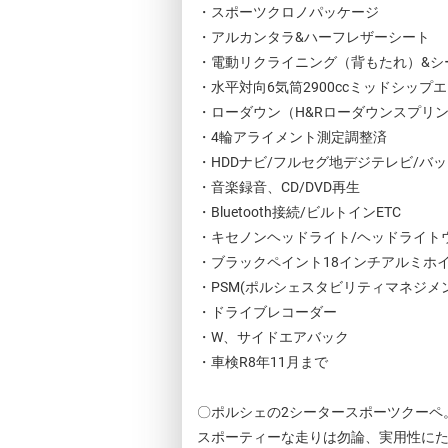
・スポーツクロノパッケージ
・アルカンタラ&ハーフレザーシート
・電動リクライニング（背もたれ）&シ
・水平対向6気筒2900ccミッドシップエン
・ローダウン（H&Rローダウンスプリ
・4輪アライメント測定調整済
・HDDナビ/フルセグ地デジテレビ/バ
・音楽録音、CD/DVD再生
・Bluetooth接続/ビルトインETC
・キセノンヘッドライト/ヘッドライト
・ブラックペイント18インチアルミホ
・PSM(ポルシェスタビリティマネジメ
・ドライブレコーダー
・W、サイドエアバック
・車検R8年11月まで
〇ポルシェの2シータースポーツクーペ
スポーティーな走りは勿論、実用性に