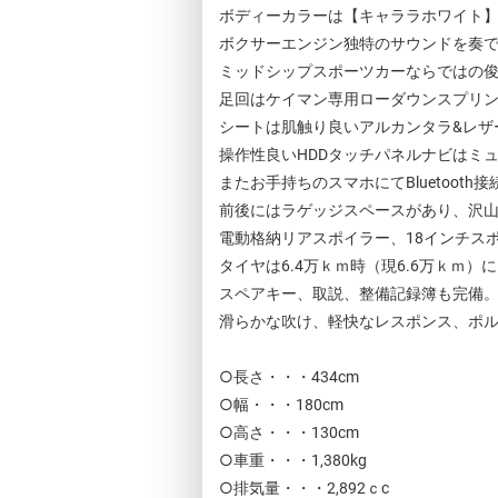
ボディーカラーは【キャララホワイト
ボクサーエンジン独特のサウンドを奏で
ミッドシップスポーツカーならではの
足回はケイマン専用ローダウンスプリ
シートは肌触り良いアルカンタラ&レザ
操作性良いHDDタッチパネルナビはミ
またお手持ちのスマホにてBluetooth
前後にはラゲッジスペースがあり、沢
電動格納リアスポイラー、18インチス
タイヤは6.4万ｋｍ時（現6.6万ｋｍ
スペアキー、取説、整備記録簿も完備
滑らかな吹け、軽快なレスポンス、ポ
○長さ・・・434cm
○幅・・・180cm
○高さ・・・130cm
○車重・・・1,380kg
○排気量・・・2,892ｃc