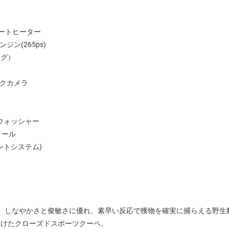
ートヒーター
ジン(265ps)
ング）
ックカメラ
ウォッシャー
イール
ントシステム)
。しなやかさと俊敏さに優れ、素早い反応で獲物を確実に捕らえる野生
たけたクローズドスポーツクーペ。