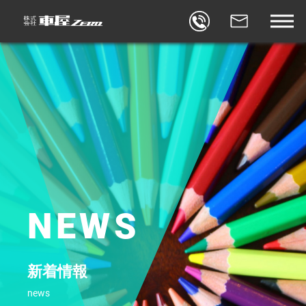
BLOG
車屋ゼロブログ
REVIEW
口コミ
FACEBOOK
車屋ゼロ×FACEBOOK
CONTACT
お問合せ
STORES
店舗
NEWS
新着情報
news