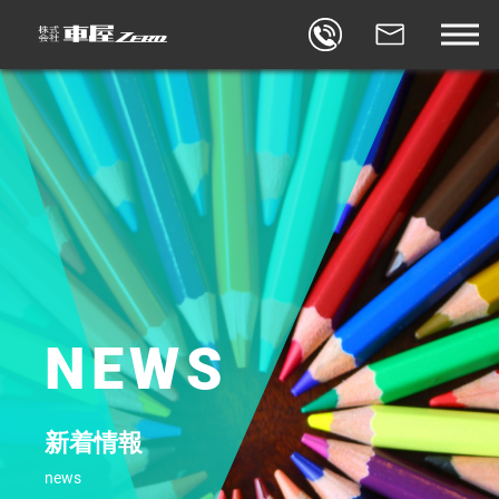
BLOG
車屋ゼロブログ
REVIEW
口コミ
FACEBOOK
車屋ゼロ×FACEBOOK
CONTACT
お問合せ
STORES
店舗
NEWS
新着情報
news