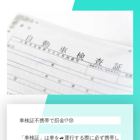
車検証不携帯で罰金⁉️😢
「車検証」は車を🚙運行する際に必ず携帯し