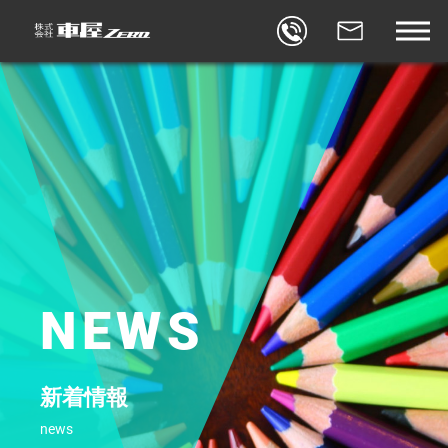
BLOG
車屋ゼロブログ
REVIEW
口コミ
FACEBOOK
車屋ゼロ×FACEBOOK
CONTACT
お問合せ
STORES
店舗
NEWS
新着情報
news